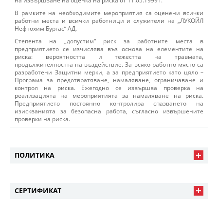
на извършване на оценка на риска от 11.05.1999 г.
В рамките на необходимите мероприятия са оценени всички
работни места и всички работници и служители на „ЛУКОЙЛ
Нефтохим Бургас“ АД.
Степента на „допустим“ риск за работните места в
предприятието се изчислява въз основа на елементите на
риска: вероятността и тежестта на травмата,
продължителността на въздействие. За всяко работно място са
разработени Защитни мерки, а за предприятието като цяло –
Програма за предотвратяване, намаляване, ограничаване и
контрол на риска. Ежегодно се извършва проверка на
реализацията на мероприятията за намаляване на риска.
Предприятието постоянно контролира спазването на
изискванията за безопасна работа, съгласно извършените
проверки на риска.
ПОЛИТИКА
СЕРТИФИКАТ