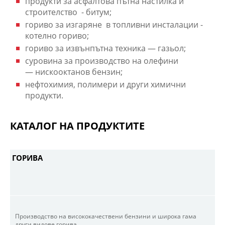
продукти за асфалтова пътна настилка и
строителство - битум;
гориво за изгаряне в топливни инсталации -
котелно гориво;
гориво за извънпътна техника —
газьол;
суровина за производство на олефини
—
нискооктанов бензин;
нефтохимия, полимери и други химични
продукти.
КАТАЛОГ НА ПРОДУКТИТЕ
ГОРИВА
Производство на висококачествени бензини и широка гама
други видове горива