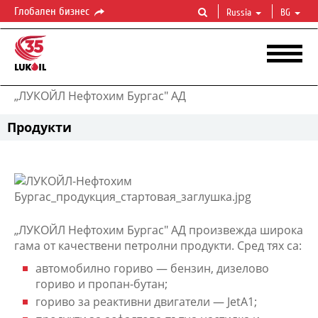
Глобален бизнес
Russia
BG
„ЛУКОЙЛ Нефтохим Бургас" АД
Продукти
„ЛУКОЙЛ Нефтохим Бургас" АД произвежда широка
гама от качествени петролни продукти. Сред тях са:
автомобилно гориво
—
бензин, дизелово
гориво и пропан-бутан;
гориво за реактивни двигат
ели
—
JetA1;