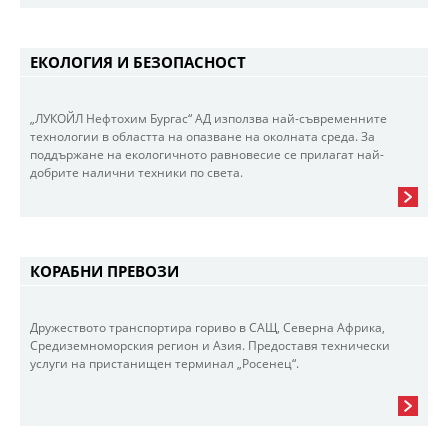
ЕКОЛОГИЯ И БЕЗОПАСНОСТ
„ЛУКОЙЛ Нефтохим Бургас“ АД използва най-съвременните
технологии в областта на опазване на околната среда. За
поддържане на екологичното равновесие се прилагат най-
добрите налични техники по света.
КОРАБНИ ПРЕВОЗИ
Дружеството транспортира гориво в САЩ, Северна Африка,
Средиземноморския регион и Азия. Предоставя технически
услуги на пристанищен терминал „Росенец“.