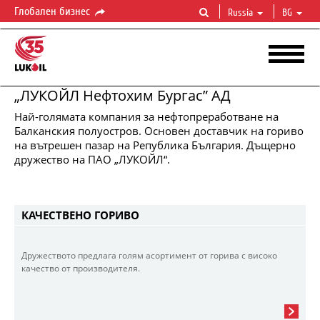
Глобален бизнес
Russia
BG
„ЛУКОЙЛ Нефтохим Бургас” АД
Най-голямата компания за нефтопреработване на
Балканския полуостров. Основен доставчик на гориво
ЛУКОЙЛ
НЕФТОХИМ
БУРГАС
на вътрешен пазар на Република България. Дъщерно
Преработване
на
нефт.
Производство
на
горива
дружество на ПАО „ЛУКОЙЛ“.
КАЧЕСТВЕНО ГОРИВО
Дружеството предлага голям асортимент от горива с високо
качество от производителя.