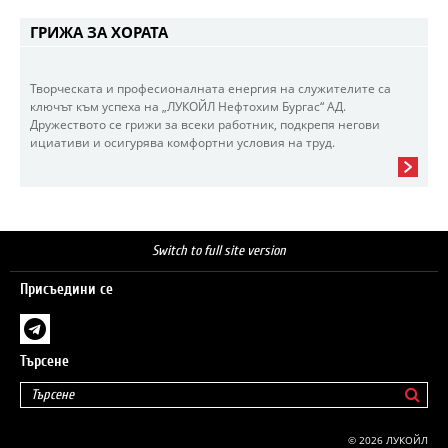
ГРИЖА ЗА ХОРАТА
Творческата и професионалната енергия на служителите са
ключът към успеха на „ЛУКОЙЛ Нефтохим Бургас“ АД.
Дружеството се грижи за всеки работник, подкрепя негови
ициативи и осигурява комфортни условия на труд.
Switch to full site version
Присъедини се
Търсене
© 2026 ЛУКОЙЛ