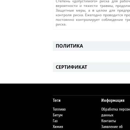
Степень «допустимого» риска для рабо
вероятности и тяжести травмы, продолж
Защитные меры, а в целом для предпр
контроля риска. Ежегодно проводится п
постоянно контролирует соблюдение тр
риска.
ПОЛИТИКА
СЕРТИФИКАТ
Теги
Информация
Топливо
Обработка персо
Битум
данных
Газ
Контакты
Химия
Заявление об