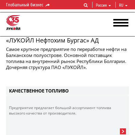
Глобальный бизнес
Россия
RU
«ЛУКОЙЛ Нефтохим Бургас» АД
Самое крупное предприятие по переработке нефти на
Балканском полуострове. Основной поставщик
ЛУКОЙЛ
НЕФТОХИМ
БУРГАС
топлива на внутренний рынок Республики Болгарии.
Переработка
нефти.
Производство
топлива
Дочерняя структура ПАО «ЛУКОЙЛ».
КАЧЕСТВЕННОЕ ТОПЛИВО
Предприятие предлагает большой ассортимент топлива
высокого качества от производителя.