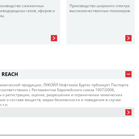
оизводство сжиженных
Производство широкого спектра
леводородных газов, эфиров и
высококачественных полимеров
ры
 REACH
имической продукции, ЛУКОЙЛ Нефтохим Бургас публикует Паспорта
 соответствиии с Регламентом Европейского союза 1907/2006,
ы о регистрации, оценке, разрешении и ограничении химических
ю о составе веществ, мерах безопасности и поведения в случае
 т.п.